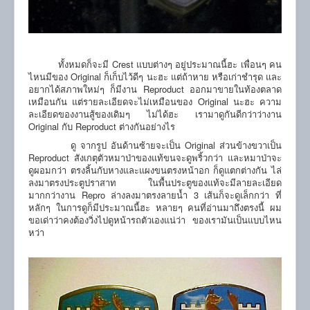
ทั้งหมดก็จะมี Crest แบบต่างๆ อยู่ประมาณนี้ฮะ เพื่อนๆ คน
ไหนมีของ Original ก็เก็บไว้ดีๆ นะฮะ แต่ถ้าหาย หรือเก่าชำรุด และ
อยากได้สภาพใหม่ๆ ก็มีงาน Reproduct ออกมาขายในท้องตลาด
เหมือนกัน แต่รายละเอียดจะไม่เหมือนของ Original นะฮะ ความ
ละเอียดของงานสู้ของเดิมๆ ไม่ได้ฮะ เรามาดูกันดีกว่าว่างาน
Original กับ Reproduct ต่างกันอย่างไร
ดู จากรูป อันด้านซ้ายจะเป็น Original ส่วนข้างขวาเป็น
Reproduct สังเกตุตัวหมาป่าของแท้ขนจะดูพริ้วกว่า และหมาป่าจะ
ดูผอมกว่า ตรงลิ้นกับหางและแผงขนตรงหน้าอก ก็ดูแตกต่างกัน ไล่
ลงมาตรงประตูปราสาท ในพื้นประตูของแท้จะมีลายละเอียด
มากกว่างาน Repro ล่างลงมาตรงลายน้ำ 3 เส้นก็จะดูเล็กกว่า ที่
หลักๆ ในการดูก็มีประมาณนี้ฮะ หลายๆ คนที่อ่านมาถึงตรงนี้ ผม
ขอเด่าว่าคงต้องวิ่งไปดูหน้ารถตัวเองแน่ว่า ของเรามันเป็นแบบไหน
หว่า