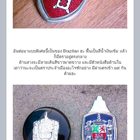
อันต่อมาแบบพิเศษนี้เป็นของ Brazilian ฮะ พื้นเป็นสีน้ำเงินเข้ม แล้ว
ก็มีตราอยู่ตรงกลาง
ด้านล่างจะมีลายเส้นสีขาวพาดขวาง และมีตัวหนังสือด้านใน
เดาว่านะจะเป็นตราประจำเมืองอะไรซํกอย่าง มีฝาแตรเข้า set กัน
ด้วยฮะ