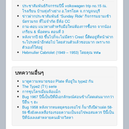
ประชาสัมพันธ์กิจกรรมปีนี้ volkswagen trip no.15 ณ.
โรงเรียน บ้านทุ่งก้างย่าง อ.ไทรโยค จ.กาญจนบุรี
ข่าวฝากประชาสัมพันธ์ “Sunday Ride” กิจกรรมยามเช้า
นัดรวมรถ ที่ไม่จำกัด ยี่ห้อ CC
ถาม-ตอบ แนวทางสำหรับมือใหม่ต้องการซื้อรถ จากน้อง
เกรียน & พี่อดทน ตอนที่ 3
หลังจากปี 63 ขึ้นไปก็จะไม่มีตรา Crest นี้ติดอยู่ที่หน้าฝาก
ระโปรงหน้าอีกต่อไป โดยส่วนตัวแล้วชอบมาก เพราะรถ
ตัวเองก็ใส่อยู่
Hebmuller Cabriolet (1949 – 1953) โดยคุณ ทศ๑
บทความอื่นๆ
มาดูความหมายของ Plate ที่อยู่ใน type2 กัน
The Type2 (T1) serie
การชุบโครเมี่ยมล้อแม็ก
Bug 1967 ปีนี้เป็นปีที่มีเอกลักษณ์ค่อนข้างโดดเด่นมากกว่า
ปีอื่น ๆ ฮะ
Bug 1958 หลังจากหมดยุคของจอไข่ ก็มาถึงปีฝาแฝด 58-
59 ซึ่งยังคงเหลือร่องรอยความเป็นจอไข่พอสมควร ปีนี้เป็น
ปีที่นังเลงเต่าหลายคนเฝ้าถวิลหา