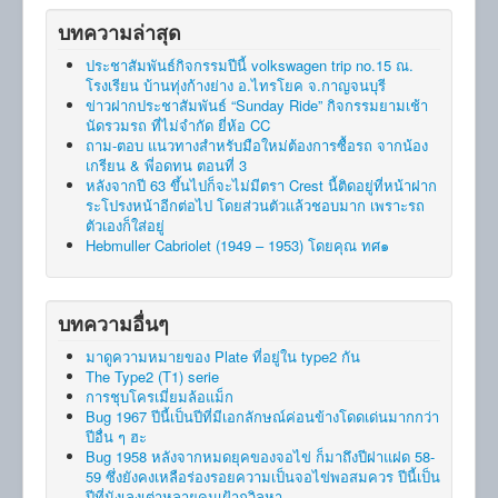
บทความล่าสุด
ประชาสัมพันธ์กิจกรรมปีนี้ volkswagen trip no.15 ณ.
โรงเรียน บ้านทุ่งก้างย่าง อ.ไทรโยค จ.กาญจนบุรี
ข่าวฝากประชาสัมพันธ์ “Sunday Ride” กิจกรรมยามเช้า
นัดรวมรถ ที่ไม่จำกัด ยี่ห้อ CC
ถาม-ตอบ แนวทางสำหรับมือใหม่ต้องการซื้อรถ จากน้อง
เกรียน & พี่อดทน ตอนที่ 3
หลังจากปี 63 ขึ้นไปก็จะไม่มีตรา Crest นี้ติดอยู่ที่หน้าฝาก
ระโปรงหน้าอีกต่อไป โดยส่วนตัวแล้วชอบมาก เพราะรถ
ตัวเองก็ใส่อยู่
Hebmuller Cabriolet (1949 – 1953) โดยคุณ ทศ๑
บทความอื่นๆ
มาดูความหมายของ Plate ที่อยู่ใน type2 กัน
The Type2 (T1) serie
การชุบโครเมี่ยมล้อแม็ก
Bug 1967 ปีนี้เป็นปีที่มีเอกลักษณ์ค่อนข้างโดดเด่นมากกว่า
ปีอื่น ๆ ฮะ
Bug 1958 หลังจากหมดยุคของจอไข่ ก็มาถึงปีฝาแฝด 58-
59 ซึ่งยังคงเหลือร่องรอยความเป็นจอไข่พอสมควร ปีนี้เป็น
ปีที่นังเลงเต่าหลายคนเฝ้าถวิลหา