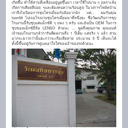
เกิดขึ้น ทำให้สานที่เคลือบอยู่บูดขึ้นมา เวลาใช้ไปนาน ๆ (เพราะล้อ
เกิดการเสียดสีบ่อย ๆและต้องทนความร้อนสูง) ในวงการโฟล์คบ้าน
เราจึงไม่นิยมการชุบโครเมี่ยมกับล้อมากนัก แต่... ผมกับคุณ
toon56 ไปเจอโรงงานชุบโครเมี่ยมมาที่หนึ่งฮะ ชื่อวัฒนกิจการชุบ
โรงงานนี้รับชุบแต่แม็กซ์ดี ๆ แพง ๆ ครับ และยังเป็น OEM ในการ
ชุบของแม็กซ์ยี่ห้อ LENSO ด้วยนะ ... พูดถึงคุณภาพ คุณนนท์
เจ้าของโรงงานกล้าการันตีผลงานถึง 1 ปีเต็ม แต่จริง ๆ แล้ว ส่วน
มากจะยาวกว่านั้นฮะกว่าจะเริ่มเสียหาย ประมาณ 5 ปี เห็นจะได้
ทั้งนี้ขึ้นอยู่กับการดูแลเอาใจใส่ของเจ้าของรถด้วยนะ