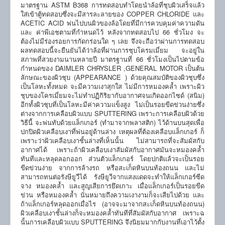
มาตรฐาน ASTM B368 การทดสอบทำโดยนำล้อที่ชุบผิวเสร็จแล้ว
ใส่เข้าตู้ทดสอบซึ่งจะมีสารละลายของ COPPER CHLORIDE และ
ACETIC ACID พ่นไปบนผิวของล้อโดยที่มีการควบคุมค่าความดัน
และ ค่าพีเอชตามที่กำหนดไว้ หลังจากทดสอบไป 66 ชั่วโมง จะ
ต้องไม่มีร่องรอยการกัดกร่อนใด ๆ เลย จึงจะถือว่าผ่านการทดสอบ
ผลทดสอบนี้จะยืนยันได้ว่าล้อที่ผ่านการชุบโครมเมี่ยม จะอยู่ใน
สภาพที่สวยงามนานหลายปี มาตรฐานที่ 66 ชั่วโมงเป็นไปตามข้อ
กำหนดของ DAIMLER CHRYSLER ,GENERAL MOTOR เป็นต้น
ลักษณะของผิวชุบ (APPEARANCE ) ด้วยคุณสมบัติของผิวชุบซึ่ง
เป็นโลหะทั้งหมด จะมีความเงาสุกใส ไม่มีการหมองคล้ำ เพราะผิว
ชุบของโครเมี่ยมจะไม่ทำปฏิกิริยากับอากาศจนเกิดออกไซด์ (สนิม)
อีกทั้งผิวชุบที่เป็นโลหะมีค่าความแข็งสูง ไม่เป็นรอยขีดข่วนง่ายซึ่ง
ต่างจากการเคลือบผิวแบบ SPUTTERING เพราะการเคลือบผิวด้วย
วิธีนี้ จะพ่นทับด้วยแล็กเกอร์ (ทำมาจากพลาสติก) ไว้ด้านบนสุดเพื่อ
ปกปิดผิวเคลือบเงาที่พ่นอยู่ด้านล่าง เหตุผลที่ต้องเคลือบแล็กเกอร์ ก็
เพราะว่าผิวเคลือบเงาชั้นล่างที่เห็นนั้น ไม่สามารถที่จะสัมผัสกับ
อากาศได้ เพราะถ้าผิวเคลือบเงาสัมผัสกับอากาศมันจะหมองคล้ำ
ทันทีและหลุดลอกออก ส่วนตัวแล็กเกอร์ โดยปกติแล้วจะเป็นรอย
ขีดข่วนง่าย จากการล้างรถ หรือสะเก็ดหินบนท้องถนน และไม่
สามารถทนต่อรังษียูวีได้ รังษียูวีจากแสงแดดจะทำให้แล็กเกอร์ซีด
จาง หมองคล้ำ และสูญเสียการยึดเกาะ เมื่อแล็กเกอร์เป็นรอยขีด
ข่วน หรือหมองคล้ำ นั่นหมายถึงความเงางามก็จะเสียไปด้วย และ
ถ้าแล็กเกอร์หลุดออกเมื่อไร (อาจจะมาจากสะเก็ดหินบนท้องถนน)
ผิวเคลือบเงาชั้นล่างก็จะหมองคล้ำทันทีที่สัมผัสกับอากาศ เพราะฉ
นั้นการเคลือบผิวแบบ SPUTTERING จึงนิยมมากกับงานที่เอาไว้ตั้ง