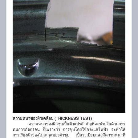
ความหนาของผิวเคลือบ (THICKNESS TEST)
ความหนาของผิวชุบเป็นตัวแปรสำคัญที่จะช่วยในด้านการ
ทนการกัดกร่อน ก็เพราะว่า การชุบโดยใช้กระแสไฟฟ้า จะทำให้
การเรียงตัวของโมเลกุลของผิวชุบ เป็นระเบียบและมีความหนาที่