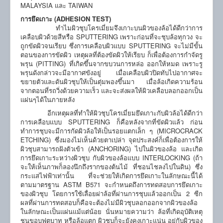
MALAYSIA และ TAIWAN
การยึดเกาะ (ADHESION TEST)
ทำไมผิวชุบโครเมี่ยมจึงเกาะบนผิวของล้อได้ดีกว่าการ
เคลือบผิวด้วยสีหรือ SPUTTERING เพราะก่อนที่จะชุบล้อทุกวง จะ
ถูกขัดผิวจนเรียบ ซึ่งการเคลือบผิวแบบ SPUTTERING จะไม่มีขั้น
ตอนของการขัดผิว เหตุผลที่ต้องขัดผิวให้เรียบ ก็เพื่อต้องการกำจัดรู
พรุน (PITTING) ที่เกิดขึ้นจากขบวนการหล่อ ออกให้หมด เพราะรู
พรุนดังกล่าวจะมีอากาศขังอยู่ เมื่อเคลือบผิวปิดทับไปอากาศจะ
ขยายตัวและดันผิวชุบให้เป็นตุ่มพองขึ้นมา เมื่อล้อเกิดความร้อน
จากตอนที่รถวิ่งด้วยความเร็ว และจะส่งผลให้ผิวเคลือบลอกออกเป็น
แผ่นๆได้ในภายหลัง
อีกเหตุผลที่ทำให้ผิวชุบโครเมี่ยมยึดเกาะกับผิวล้อได้ดีกว่า
การเคลือบแบบ SPUTTERING ก็คือหลังจากที่ขัดผิวแล้ว ก่อน
ทำการชุบจะมีการกัดผิวล้อให้เป็นรอยแตกเล็ก ๆ (MICROCRACK
ETCHING) ซึ่งมองไม่เห็นด้วยตาเปล่า จุดประสงค์ก็เพื่อต้องการให้
ผิวชุบสามารถฝังตัวเข้า (ANCHORING) ไปในผิวของล้อ และเกิด
การยึดเกาะระหว่างผิวชุบ กับผิวของล้อแบบ INTERLOCKING (ถ้า
จะให้เห็นภาพก็ลองนึกถึงรากของต้นไม้ ที่ชอนไชลงไปในดิน) ซึ่ง
กระแสไฟฟ้าเท่านั้น ที่จะช่วยให้เกิดการยึดเกาะในลักษณะนี้ได้
ตามมาตรฐาน ASTM B571 จะกำหนดถึงการทดสอบการยึดเกาะ
ของผิวชุบ โดยการใช้เลื่อยผ่าล้อที่ผ่านการชุบแล้วออกเป็น 2 ซีก
ผลที่ผ่านการทดสอบก็คือจะต้องไม่มีผิวชุบลอกออกจากผิวของล้อ
ในลักษณะเป็นแผ่นแม้แต่น้อย นั่นหมายความว่า ล้อที่เกิดอุบัติเหตุ
ชนขอบฟุตบาท หรือล้อแตก ผิวชุบก็จะยังคงเกาะแน่น อยู่กับผิวของ