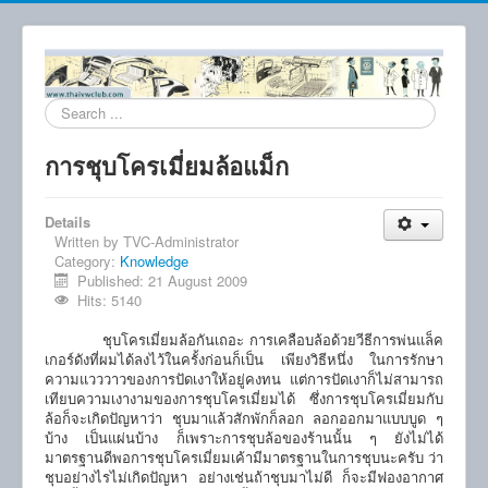
Search
...
การชุบโครเมี่ยมล้อแม็ก
Details
Written by
TVC-Administrator
Category:
Knowledge
Published: 21 August 2009
Hits: 5140
ชุบโครเมี่ยมล้อกันเถอะ การเคลือบล้อด้วยวีธีการพ่นแล็ค
เกอร์ดังที่ผมได้ลงไว้ในครั้งก่อนก็เป็น เพียงวิธีหนึ่ง ในการรักษา
ความแวววาวของการปัดเงาให้อยู่คงทน แต่การปัดเงาก็ไม่สามารถ
เทียบความเงางามของการชุบโครเมี่ยมได้ ซึ่งการชุบโครเมี่ยมกับ
ล้อก็จะเกิดปัญหาว่า ชุบมาแล้วสักพักก็ลอก ลอกออกมาแบบบูด ๆ
บ้าง เป็นแผ่นบ้าง ก็เพราะการชุบล้อของร้านนั้น ๆ ยังไม่ได้
มาตรฐานดีพอการชุบโครเมี่ยมเค้ามีมาตรฐานในการชุบนะครับ ว่า
ชุบอย่างไรไม่เกิดปัญหา อย่างเช่นถ้าชุบมาไม่ดี ก็จะมีฟองอากาศ