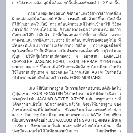
การใช้งานของล้ออลูมินั่มอัลลอยด์นั้นสั้นลงเพียงแค่ 1 - 2 ปีเท่านั้น
ต่อมาทางผู้ผลิตรถยนต์ จึงศึกษาและวิจัยหาวิธีการเคลือบ
ผิวบนล้ออลูมินั่มอัลลอยด์ ที่ดีกว่าการเคลือบผิวด้วยสีขึ้นมาใหม่ ซึ่ง
ก็ได้นำเอาเทคโนโลยี การเคลือบผิวด้วยเคมีไฟฟ้าเข้ามาใช้ วิธีดัง
กล่าวก็คือ การชุบโครเมี่ยม ซึ่งนอกจากจะมีความทนทาน ต่อการ
กัดกร่อนได้ดีกว่าสีแล้ว สิ่งที่เป็นผลพลอยได้ที่ตามมาก็คือ ความ
สวยงามและการยึดเกาะระหว่าง ผิวเคลือบ กับผิวของล้ออลูมินั่ม ที่
มีพันธะที่แข็งแรงกว่าการเคลือบผิวด้วยวิธีอื่นๆ ด้วยเหตุผลนี้ล้อที่
ชุบโครเมี่ยม จึงเป็นที่นิยมมากในต่างประเทศทั้งอเมริกา ยุโรป และ
ญี่ปุ่น บริษัทผู้ผลิตรถยนต์ค่ายต่าง ๆ อย่างเช่น DAIMLER
CHRYSLER, JAGUAR, FORD, LEXUS, FERRARI จึงได้กำหนด
มาตรฐานต่าง ๆ ขึ้นมา เพื่อใช้ในการผลิตล้อ ชุบโครเมี่ยม สำหรับ
ใช้ในรถยนต์รุ่นต่าง ๆ ของตนเอง ไม่ว่าจะเป็น ASTM ใช้สำหรับ
บริษัทรถยนต์ที่ผลิตในอเมริกา เช่น FORD MUSTANG
JIS ใช้เป็นมาตรฐาน ในการผลิตสำหรับรถยนต์ที่ผลิตใน
ญี่ปุ่น เช่น LEXUS ES300 DIN ใช้สำหรับรถยนต์ ที่มีต้นกำเนิดจาก
ทางยุโรป เช่น JAGUAR S-TYPE, X-TYPE แต่มาตรฐานต่าง ๆ ที่
ได้กล่าวมาแล้วนั้น ก็มีความคล้ายคลึงกัน ซึ่งจะให้มาตรฐาน ของ
ล้อชุบโครเมี่ยมที่ใกล้เคียงกัน ซึ่งจะอธิบายในส่วนของหัวข้อย่อย
ต่าง ๆ ในการชุบโครเมี่ยม ตามมาตรฐานของ ASTM โดยเปรียบ
เทียบกับการเคลือบผิวแบบ VACUUM หรือ SPUTTERING (แล้วแต่
จะเรียก) ซึ่งพ่นออกมาในลักษณะของสีที่คล้ายกับโครเมี่ยม ซึ่ง
ปัจจุบันจะพบเห็นได้ในท้องตลาดบ้านเรา โดยนำเข้าจาก