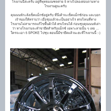
โรงงานนี้ล่ะครับ อยู่ที่พุทธมณฑลสาย 5 ทางไปลองสอบถามทาง
โรงงานดูนะครับ
คุณนนท์กะลังเช็คแม็กซ์อยู่ครับ ที่นี่เค้าจะเช็คแม็กซ์ก่อน และบอก
เจ้าของให้ทราบว่า เมื่อชุบแล้วจะเป็นอย่างไร ตรงไหนที่ทาง
โรงงานไม่สามารถแก้ไขพื้นผิวได้ ตรงไหนได้ ก่อนชุบคุณนนท์เล่า
ว่า ทางโรงงานจะทำขายึดสำหรับแม็กซ์ เฉพาะลายนั้น ๆ เลย ...
ใครจะเอา 5 SPOKE ไปชุบ ตอนนี้มีขายึดแล้วนะฮะที่โรงงานนี้ :-)