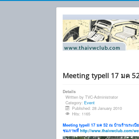
Meeting typeII 17 มค 52
Details
Written by
TVC-Administrator
Category:
Event
Published: 28 January 2010
Hits: 1165
Meeting typeII 17 มค 52 ณ บ้านร้านระเบีย
ชมภาพที่
http://www.thaivwclub.com/we