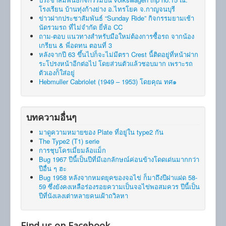
โรงเรียน บ้านทุ่งก้างย่าง อ.ไทรโยค จ.กาญจนบุรี
ข่าวฝากประชาสัมพันธ์ “Sunday Ride” กิจกรรมยามเช้า
นัดรวมรถ ที่ไม่จำกัด ยี่ห้อ CC
ถาม-ตอบ แนวทางสำหรับมือใหม่ต้องการซื้อรถ จากน้อง
เกรียน & พี่อดทน ตอนที่ 3
หลังจากปี 63 ขึ้นไปก็จะไม่มีตรา Crest นี้ติดอยู่ที่หน้าฝาก
ระโปรงหน้าอีกต่อไป โดยส่วนตัวแล้วชอบมาก เพราะรถ
ตัวเองก็ใส่อยู่
Hebmuller Cabriolet (1949 – 1953) โดยคุณ ทศ๑
บทความอื่นๆ
มาดูความหมายของ Plate ที่อยู่ใน type2 กัน
The Type2 (T1) serie
การชุบโครเมี่ยมล้อแม็ก
Bug 1967 ปีนี้เป็นปีที่มีเอกลักษณ์ค่อนข้างโดดเด่นมากกว่า
ปีอื่น ๆ ฮะ
Bug 1958 หลังจากหมดยุคของจอไข่ ก็มาถึงปีฝาแฝด 58-
59 ซึ่งยังคงเหลือร่องรอยความเป็นจอไข่พอสมควร ปีนี้เป็น
ปีที่นังเลงเต่าหลายคนเฝ้าถวิลหา
Find us on Facebook